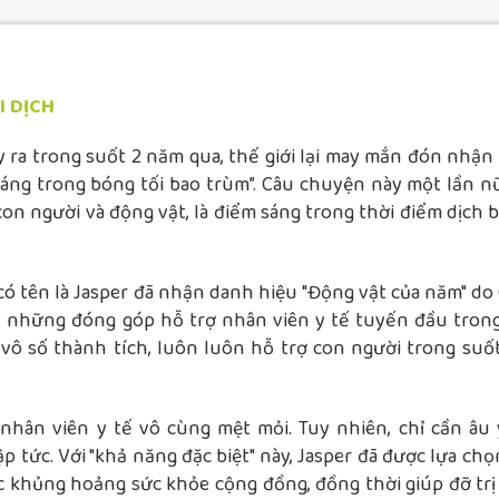
I DỊCH
y ra trong suốt 2 năm qua, thế giới lại may mắn đón nhận
áng trong bóng tối bao trùm”. Câu chuyện này một lần nữ
on người và động vật, là điểm sáng trong thời điểm dịch 
 có tên là Jasper đã nhận danh hiệu "Động vật của năm" do
ì những đóng góp hỗ trợ nhân viên y tế tuyến đầu trong
 vô số thành tích, luôn luôn hỗ trợ con người trong suốt
ác nhân viên y tế vô cùng mệt mỏi. Tuy nhiên, chỉ cần âu
p tức. Với "khả năng đặc biệt" này, Jasper đã được lựa chọ
c khủng hoảng sức khỏe cộng đồng, đồng thời giúp đỡ trị 