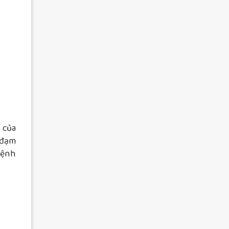
 của
 đạm
bệnh