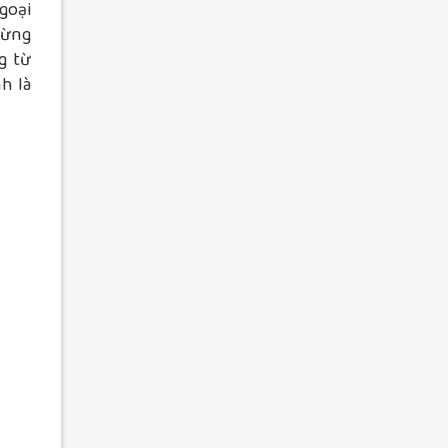
goại
từng
g từ
h là