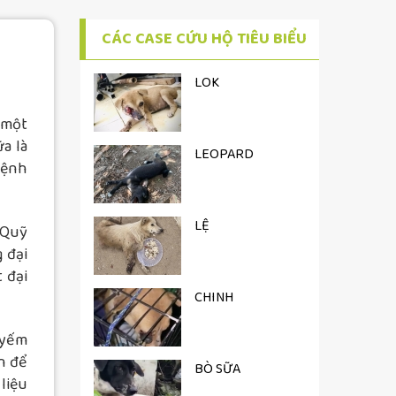
CÁC CASE CỨU HỘ TIÊU BIỂU
LOK
 một
a là
LEOPARD
bệnh
LỆ
 Quỹ
 đại
 đại
CHINH
 yếm
n để
BÒ SỮA
liệu