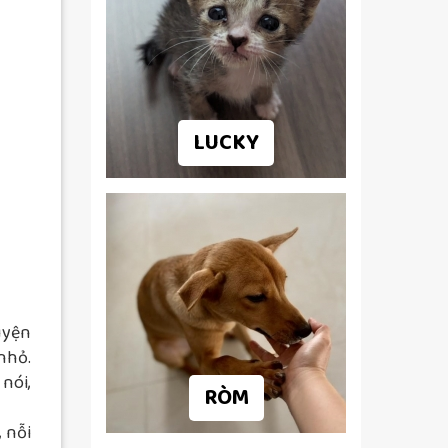
LUCKY
uyện
nhỏ.
nói,
RÒM
 nỗi