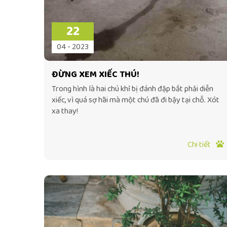
22
04 - 2023
ĐỪNG XEM XIẾC THÚ!
Trong hình là hai chú khỉ bị đánh đập bắt phải diễn
xiếc, vì quá sợ hãi mà một chú đã đi bậy tại chỗ. Xót
xa thay!
Chi tiết