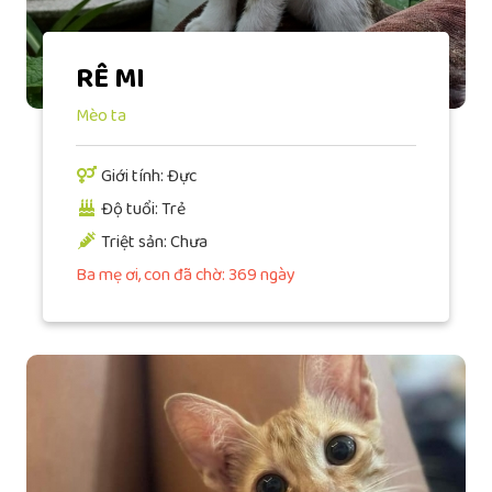
RÊ MI
Mèo ta
Giới tính: Đực
Độ tuổi: Trẻ
Triệt sản: Chưa
Ba mẹ ơi, con đã chờ: 369 ngày