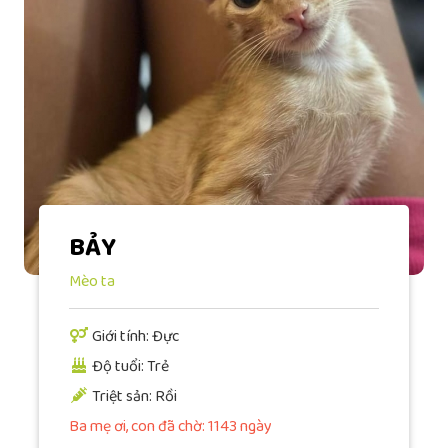
BẢY
Mèo ta
Giới tính: Đực
Độ tuổi: Trẻ
Triệt sản: Rồi
Ba mẹ ơi, con đã chờ: 1143 ngày