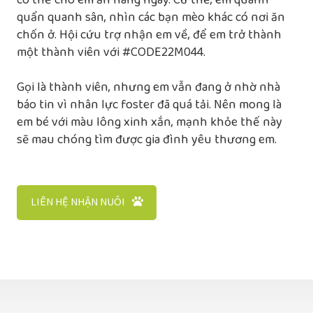
có thể cho em ăn hàng ngày. Cứ thế, em quanh
quẩn quanh sân, nhìn các bạn mèo khác có nơi ăn
chốn ở. Hội cứu trợ nhận em về, để em trở thành
một thành viên với #CODE22M044.
Gọi là thành viên, nhưng em vẫn đang ở nhờ nhà
báo tin vì nhân lực foster đã quá tải. Nên mong là
em bé với màu lông xinh xắn, mạnh khỏe thế này
sẽ mau chóng tìm được gia đình yêu thương em.
LIÊN HỆ NHẬN NUÔI