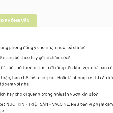
ÈO PHỎNG VẤN
n cùng phòng đồng ý cho nhận nuôi bé chưa?
 sẽ mang bé theo hay gởi ai chăm sóc?
 Các bé chó thường thích đi rông nên khu vực nhà bạn có
 thận, hạn chế mở toang cửa. Hoặc là phòng trọ thì cần k
 tớ xem với nhé.
ích hay cho đi quanh trong nhà/sân vườn kín đáo?
t NUÔI KÍN - TRIỆT SẢN - VACCINE. Nếu bạn vi phạm cam kế
ge.