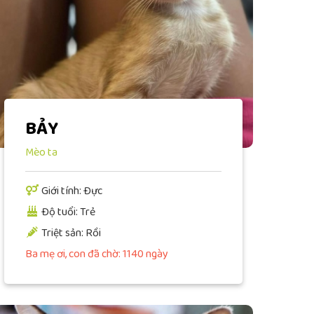
BẢY
Mèo ta
Giới tính: Đực
Độ tuổi: Trẻ
Triệt sản: Rồi
Ba mẹ ơi, con đã chờ: 1140 ngày