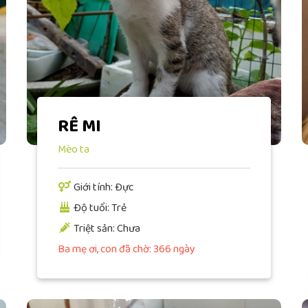
RÊ MI
Mèo ta
Giới tính: Đực
Độ tuổi: Trẻ
Triệt sản: Chưa
Ba mẹ ơi, con đã chờ: 366 ngày