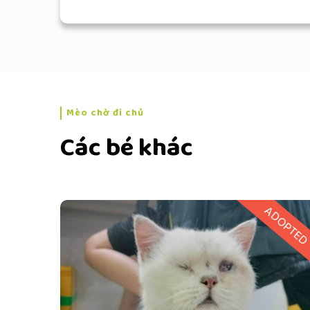
Mèo chờ đi chủ
Các bé khác
ADOPTE