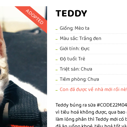
TEDDY
ADOPTED
Giống: Mèo ta
Màu sắc: Trắng đen
Giới tính: Đực
Độ tuổi: Trẻ
Triệt sản: Chưa
Tiêm phòng: Chưa
Con đã được về nhà mới rồi nè
Teddy búng ra sữa #CODE22M04
vì tiêu hoá không được, qua bao
làm lỏng phân thì Teddy mới có 
đã ăn uống khoẻ, tiêu hoá tốt và