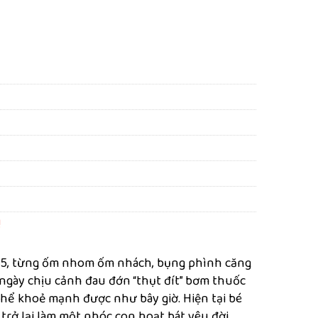
!
5, từng ốm nhom ốm nhách, bụng phình căng
 ngày chịu cảnh đau đớn “thụt đít” bơm thuốc
thể khoẻ mạnh được như bây giờ. Hiện tại bé
 trở lại làm một nhóc con hoạt bát yêu đời.