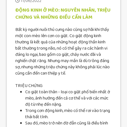
11/06/2022
ĐỘNG KINH Ở MÈO: NGUYÊN NHÂN, TRIỆU
CHỨNG VÀ NHỮNG ĐIỀU CẦN LÀM
Bất kỳ người nuôi thú cưng nào cũng sợ hãi khi thấy
một con mèo lên cơn co giật. Co giật động kinh
thường là kết quả của những hoạt động thần kinh
bất thường trong não, nó có thể gây ra các hành vi
đáng lo ngại, bao gồm co giật, chảy nước dãi và
nghiến chặt răng. Nhưng may mắn là dù trông đáng
sợ, nhưng những triệu chứng này không phải lúc nào
cũng cần đến can thiệp y tế.
TRIỆU CHỨNG
Co giật toàn thân - loại co giật phổ biến nhất ở
mèo, ảnh hưởng đến cả cơ thể và với các mức
độ từ nhẹ đến nặng.
Trong cơn động kinh, mèo có thể rơi vào trạng
thái bất tỉnh.
Sau đó, mèo trở nên đờ đẫn cũng là điều bình