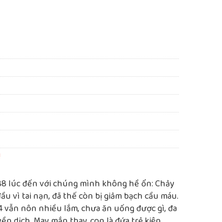
!
8 lúc đến với chúng mình không hề ổn: Chảy
u vì tai nạn, đã thế còn bị giảm bạch cầu máu.
4 vẫn nôn nhiều lắm, chưa ăn uống được gì, đa
yền dịch. May mắn thay, con là đứa trẻ kiên