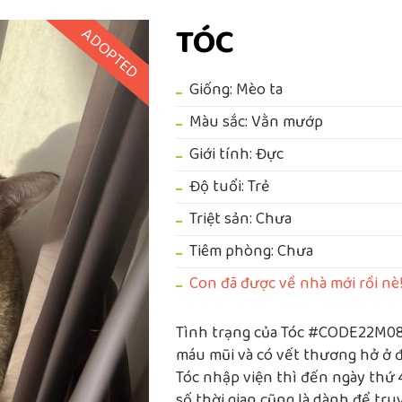
TÓC
ADOPTED
Giống: Mèo ta
Màu sắc: Vằn mướp
Giới tính: Đực
Độ tuổi: Trẻ
Triệt sản: Chưa
Tiêm phòng: Chưa
Con đã được về nhà mới rồi nè
Tình trạng của Tóc #CODE22M08
máu mũi và có vết thương hở ở đầ
Tóc nhập viện thì đến ngày thứ 
số thời gian cũng là dành để tru