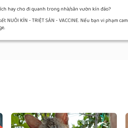
ích hay cho đi quanh trong nhà/sân vườn kín đáo?
t NUÔI KÍN - TRIỆT SẢN - VACCINE. Nếu bạn vi phạm cam kế
ge.
D