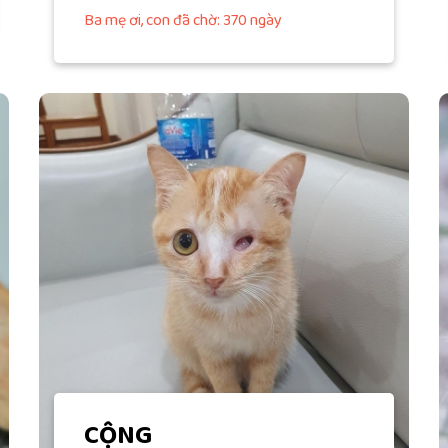
Ba mẹ ơi, con đã chờ: 370 ngày
CỘNG