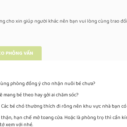
g cho xin giúp người khác nên bạn vui lòng cùng trao đổ
ÈO PHỎNG VẤN
n cùng phòng đồng ý cho nhận nuôi bé chưa?
 sẽ mang bé theo hay gởi ai chăm sóc?
 Các bé chó thường thích đi rông nên khu vực nhà bạn có
 thận, hạn chế mở toang cửa. Hoặc là phòng trọ thì cần k
 tớ xem với nhé.