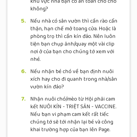
khu vực nhà bạn có an toàn cho chó
không?
5.
Nếu nhà có sân vườn thì cần rào cẩn
thận, hạn chế mở toang cửa. Hoặc là
phòng trọ thì cần kín đáo. Nên luôn
tiện bạn chụp ảnh/quay một vài clip
nơi ở của bạn cho chúng tớ xem với
nhé.
6.
Nếu nhận bé chó về bạn định nuôi
xích hay cho đi quanh trong nhà/sân
vườn kín đáo?
7.
Nhận nuôi chó/mèo từ Hội phải cam
kết NUÔI KÍN - TRIỆT SẢN - VACCINE.
Nếu bạn vi phạm cam kết rất tiếc
chúng tớ sẽ tới nhận lại bé và công
khai trường hợp của bạn lên Page.