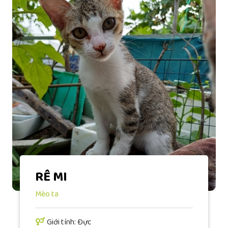
RÊ MI
Mèo ta
Giới tính: Đực