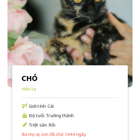
CHÓ
Mèo ta
Giới tính: Cái
Độ tuổi: Trưởng thành
Triệt sản: Rồi
Ba mẹ ơi, con đã chờ: 1444 ngày