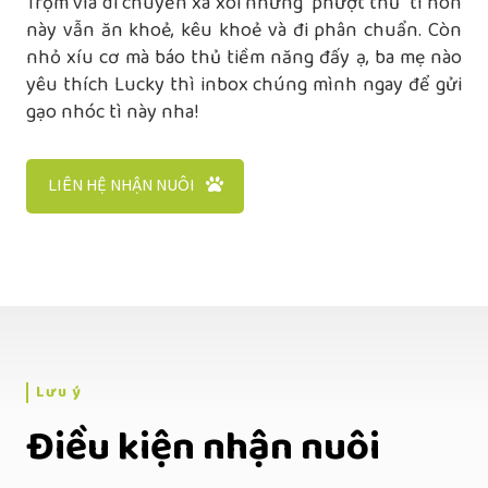
Trộm vía di chuyển xa xôi nhưng “phượt thủ” tí hon
này vẫn ăn khoẻ, kêu khoẻ và đi phân chuẩn. Còn
nhỏ xíu cơ mà báo thủ tiềm năng đấy ạ, ba mẹ nào
yêu thích Lucky thì inbox chúng mình ngay để gửi
gạo nhóc tì này nha!
LIÊN HỆ NHẬN NUÔI
Lưu ý
Điều kiện nhận nuôi