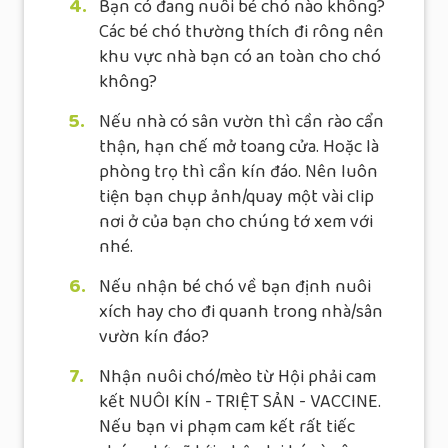
4.
Bạn có đang nuôi bé chó nào không?
Các bé chó thường thích đi rông nên
khu vực nhà bạn có an toàn cho chó
không?
5.
Nếu nhà có sân vườn thì cần rào cẩn
thận, hạn chế mở toang cửa. Hoặc là
phòng trọ thì cần kín đáo. Nên luôn
tiện bạn chụp ảnh/quay một vài clip
nơi ở của bạn cho chúng tớ xem với
nhé.
6.
Nếu nhận bé chó về bạn định nuôi
xích hay cho đi quanh trong nhà/sân
vườn kín đáo?
7.
Nhận nuôi chó/mèo từ Hội phải cam
kết NUÔI KÍN - TRIỆT SẢN - VACCINE.
Nếu bạn vi phạm cam kết rất tiếc